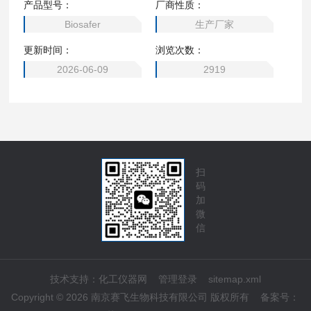
产品型号：
厂商性质：
可以变为符合国标三级的纯水。 超纯化柱是制备实验室超纯
Biosafer
生产厂家
水的关键零部件，其内部装填注塑型树脂，可通过离子交换的
更新时间：
浏览次数：
方式将RO纯水净化为UP超纯水，通常置于RO反渗透膜后。
所有的物品在精心保养之下都能够长时保持理想状态，实验室
2026-06-09
2919
超纯水机设备。
扫
码
加
微
信
技术支持：
化工仪器网
管理登录
sitemap.xml
Copyright © 2026 南京赛飞生物科技有限公司 版权所有
备案号：