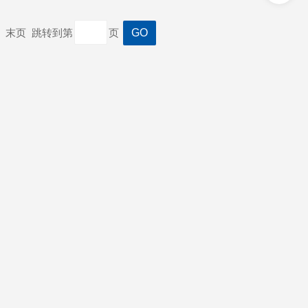
一页 末页 跳转到第
页