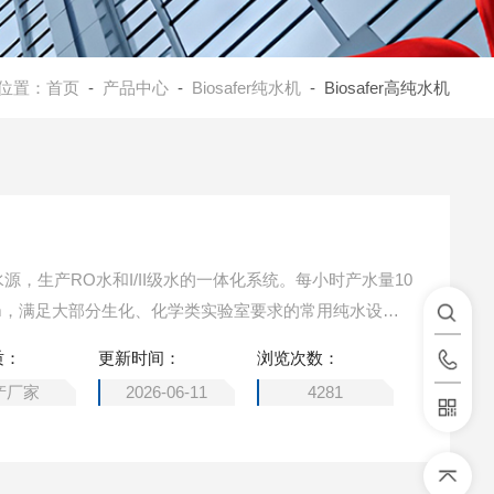
位置：
首页
-
产品中心
-
Biosafer纯水机
- Biosafer高纯水机
为水源，生产RO水和I/II级水的一体化系统。每小时产水量10
MΩ.cm，满足大部分生化、化学类实验室要求的常用纯水设
用相当普及，它取代传统蒸馏法、离子交换法等制水方
质：
更新时间：
浏览次数：
制水水质高等优点。
产厂家
2026-06-11
4281