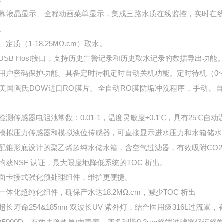
幕液晶显示、全程动画菜单显示，集成三路水质在线监控，实时在
。
、定质（
1-18.25M
Ω
.cm
）取水。
USB Host
接口，支持历史告警记录和历史取水记录的数据导出功能
用户密码保护功能。具备定时待机定时自动关机功能。定时待机（
0
美国陶氏
DOW
进口
RO
膜片
。
全自动
RO
膜防垢冲洗
程序，
手动、
检测传感器电阻池常数：
0.01-1
，温度灵敏度±
0.1
℃，具有
25
℃自动
模拟压力传感器和模拟液位传感器，可直接显示进水压力和水箱储水
配锥形底设计的聚乙烯超纯水储水箱，含空气过滤器，有效吸附
CO2
均获
NSF
认证，最大限度地降低系统的
TOC
析出
。
面卡接式
强化
预处理组件，
维护
更便捷。
一体化超纯化组件，确保产水达
18.2M
Ω
.cm
，减少
TOC
析出
超长寿命
254&185nm
双波长
UV
紫外灯，结合医用级
316L
过流罩，
5000D
，有效去除热原
/
内毒素，
赛多利斯
0.2μm终端过滤器
保证终