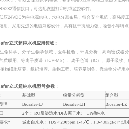
RS232
通信接口，可选配微型打印机或监控软件。
低压
24VDC
为主电源供电，
水电分离布局，
符合安全规范，
高强度
辐射。采用先进的电磁兼容设计，具有抗干扰能力强，噪音小等特点
osafer立式超纯水机
应用领域：
科学、分子生物学领域，医学检验，环境分析，高精密仪器分
气质联用、等离子质谱（
ICP-MS
）、离子色谱（
IC
）、原子吸收、
/
植物细胞培养、组织培养、生物工程、培养基制备、微生物分析用
osafer立式超纯水机
型号参数
：
称
基础型
痕量分析型
组合型
型号
Biosafer-LJ
Biosafer-LH
Biosafer-LZ
口
2
个： RO反渗透水/DI去离子水; UP超纯水
要求
*
城市自来水：
TDS＜200ppm,1-45℃，1.0-4.0Kgf/c
㎡(进