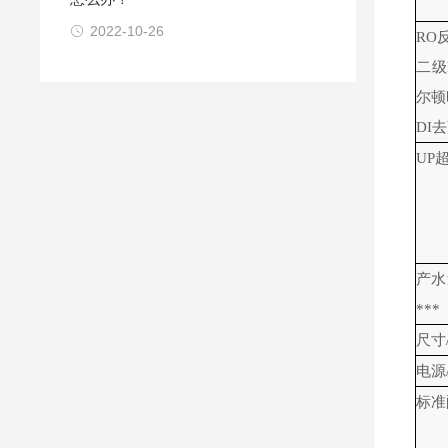
2022-10-26
RO
二级
尔顿
DI
去
UP
产水
***
尺寸
电源
标准