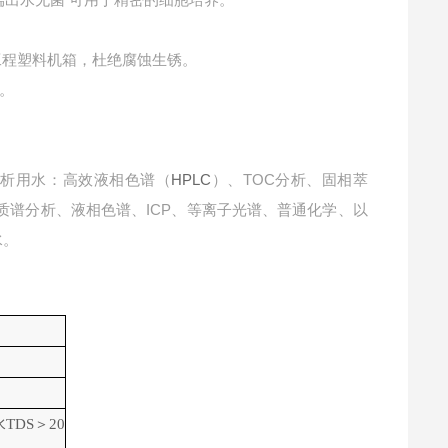
工程塑料机箱，
杜绝腐蚀生锈。
。
析用水：高效液相色谱（
HPLC
）、
TOC
分析、固相萃
质谱分析、液相色谱、
ICP
、等离子光谱、普通化学、以
水。
水TDS
＞20