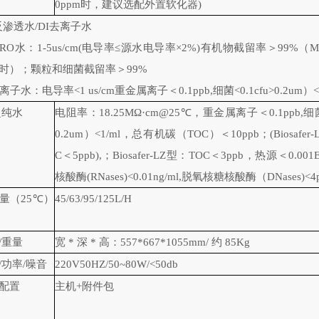
0ppm时，建议选配外置软化器
)
反渗透水/
DI
去离子水
RO水：1-5us/cm(电导率≤源水电导率×2%)有机物截留率＞99%（M
时）；颗粒和细菌截留率＞99%
离子水：电导率<1 us/cm重金属离子＜0.1ppb,细菌<0.1cfu>0.2um）<1
超纯水
电阻率：18.25MΩ·cm@25℃，重金属离子＜0.1ppb,细菌<
0.2um）<1/ml，总有机碳（TOC）＜10ppb；(
Biosafer
C＜5ppb),；
Biosafer-LZ
型：TOC＜3ppb，热源＜0.001E
核酸酶(RNases)<0.01ng/ml,脱氧核糖核酸酶（DNases)<4p
量（
25℃）
45
/
63
/
95/125
L/H
/重量
宽
* 深 * 高：557
*
667
*10
55
mm/
约 85Kg
/功率/噪音
220V50HZ
/50~80W/<50db
配置
主机
+附件包