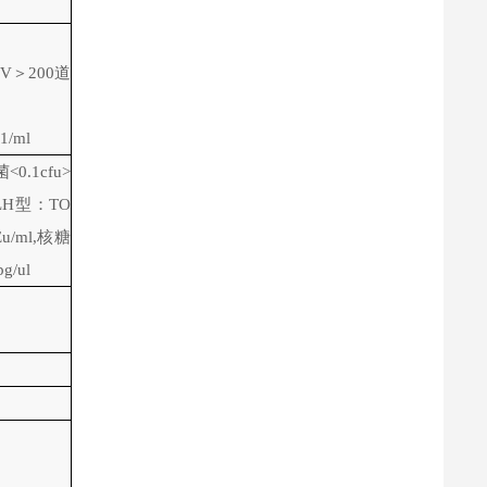
V＞200道
/ml
0.1cfu>
-LH型
：TO
u/ml,核糖
g/ul