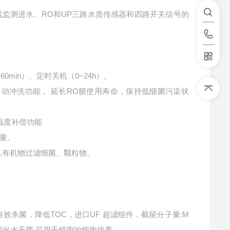
线监测进水、
RO
和
UP
三路水质传感器和
四
路开关信号的
。
~60min
）、定时关机（
0~24h
）
。
自动冲洗功能，
延长
RO
膜使用寿命，保持低细菌污染状
温度补偿功能
量。
,
有机物过滤细菌、颗粒物。
有效杀菌，降低
TOC
，
进口
UF
超滤组件
，
截留分子量
:M
端出水无菌
可用于精密的细胞培养
。