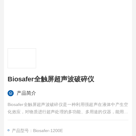
Biosafer全触屏超声波破碎仪
产品简介
Biosafer全触屏超声波破碎仪是一种利用强超声在液体中产生空
化效应，对物质进行超声处理的多功能、多用途的仪器，能用于
多种动植物细胞、病毒细胞的破碎，同时可用来乳化、分离、匀
化、提取、消泡、清洗及加速化学反应等等。被广泛应用于生物
产品型号：Biosafer-1200E
化学、微生物学、药物化学、表面化学、物理学、动物学等领