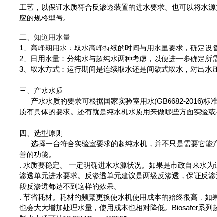
工艺，以保证水质符合反渗透
装置的进水要求。也可以将水源
应的规格型号。
二、知道
用水量
1、高峰期用水：取水高峰持续的时间与用水量要求，确定设
2、日用水量：分纯水与超纯水两种考虑，以便进一步确定所
3、取水方式：运行期间是连续取水还是间歇式取水，对出水
三、产水水质
产水水质的要求可根据国家实验室用水(GB6682-2016
质有
具体的要求。还有就是纯水机水质用来做哪些方面实验或
四、选型原则
选择一台符合实验室要求的超纯水机，并不只是需要它能产
善的
功能。
. 水质要稳定。 一定明确进水水源状况。如果是市政自来水
渗透单元进水要求。反渗透单元建议是两级反渗透，保证反渗透
段反渗透都达不到这样的效果。
. 节省耗材。耗材的频繁更换使水机使用成本的始终很高，
也会大大增加处理水量，使用成本也相对降低。Biosafer系