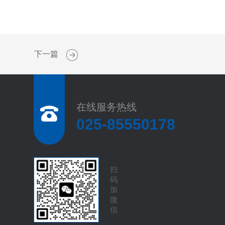
下一篇
在线服务热线
025-85550178
扫
码
加
微
信