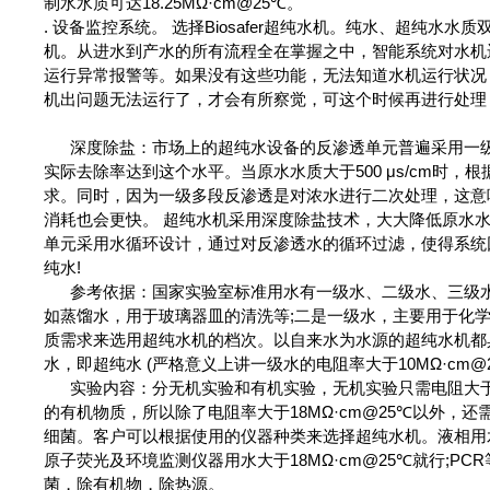
制水水质可达18.25ΜΩ·cm@25℃。
.
设备监控系统。 选择Biosafer超纯水机。纯水、超纯水
机。从进水到产水的所有流程全在掌握之中，智能系统对水机
运行异常报警等。如果没有这些功能，无法知道水机运行状况
机出问题无法运行了，才会有所察觉，可这个时候再进行处理
深度除盐：市场上的超纯水设备的反渗透单元普遍采用一级
实际
去除率达到这个水平。当原水水质大于500 μs/cm时
求。同时，因为一级多段反渗透是对浓水进行二次处理，这意
消耗也会更快。 超纯水机采用深度除盐技术，大大降低原水
单元采用水循环设计，通过对反渗透水的循环过滤，使得系统回
纯水!
参考依据：国家实验室标准用水有一级水、二级水、三级水
如蒸
馏水，用于玻璃器皿的清洗等;二是一级水，主要用于化
质需求来选用超纯水机的档次。以自来水为水源的超纯水机都具
水，即超纯水 (严格意义上讲一级水的电阻率大于10ΜΩ·cm@2
实
验内容：分无机实验和有机实验，无机实验只需电阻大于1
的有
机物质，所以除了电阻率大于18ΜΩ·cm@25℃以外
细菌。客户可以根据使用的仪器种类来选择超纯水机。液相用水的
原子荧光及环境监测仪器用水大于18ΜΩ·cm@25℃就行;PC
菌，除有机物，除热源。