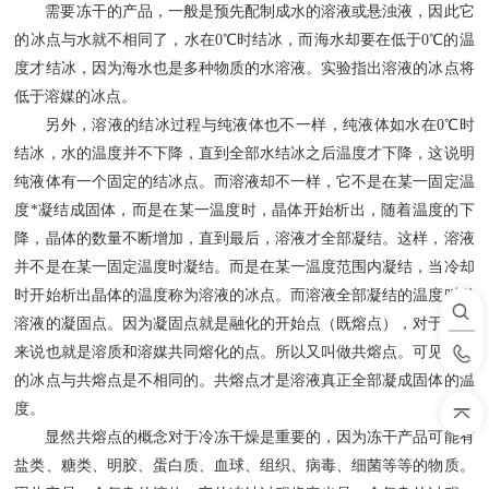
需要冻干的产品，一般是预先配制成水的溶液或悬浊液，因此它
的冰点与水就不相同了，水在
0
℃时结冰，而海水却要在低于
0
℃的温
度才结冰，因为海水也是多种物质的水溶液。实验指出溶液的冰点将
低于溶媒的冰点。
另外，溶液的结冰过程与纯液体也不一样，纯液体如水在
0
℃时
结冰，水的温度并不下降，直到全部水结冰之后温度才下降，这说明
纯液体有一个固定的结冰点。而溶液却不一样，它不是在某一固定温
度*凝结成固体，而是在某一温度时，晶体开始析出，随着温度的下
降，晶体的数量不断增加，直到最后，溶液才全部凝结。这样，溶液
并不是在某一固定温度时凝结。而是在某一温度范围内凝结，当冷却
时开始析出晶体的温度称为溶液的冰点。而溶液全部凝结的温度叫做
溶液的凝固点。因为凝固点就是融化的开始点（既熔点），对于溶液
来说也就是溶质和溶媒共同熔化的点。所以又叫做共熔点。可见溶液
的冰点与共熔点是不相同的。共熔点才是溶液真正全部凝成固体的温
度。
显然共熔点的概念对于冷冻干燥是重要的，因为冻干产品可能有
盐类、糖类、明胶、蛋白质、血球、组织、病毒、细菌等等的物质。