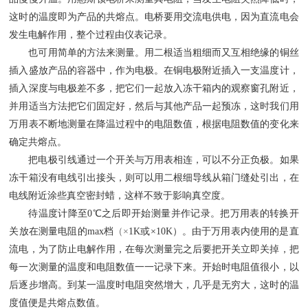
这时的温度即为产品的共熔点。电桥要用交流电供电，因为直流电会
发生电解作用，整个过程由仪表记录。
也可用简单的方法来测量。用二根适当粗细而又互相绝缘的铜丝
插入盛放产品的容器中，作为电极。在铜电极附近插入一支温度计，
插入深度与电极差不多，把它们一起放入冻干箱内的观察窗孔附近，
并用适当方法把它们固定好，然后与其他产品一起预冻，这时我们用
万用表不断地测量在降温过程中的电阻数值，根据电阻数值的变化来
确定共熔点。
把电极引线通过一个开关与万用表相连，可以不分正负极。如果
冻干箱没有电线引出接头，则可以用二根细导线从箱门缝处引出，在
电线附近涂些真空密封蜡，这样不致于影响真空度。
待温度计降至
0
℃之后即开始测量并作记录。把万用表的转换开
关放在测量电阻的max档
（×
1K
或×
10K
）。由于万用表内使用的是直
流电，为了防止电解作用，在每次测量完之后要把开关立即关掉，把
每一次测量的温度和电阻数值一一记录下来。开始时电阻值很小，以
后逐步增高。到某一温度时电阻突然增大，几乎是无穷大，这时的温
度值便是共熔点数值。