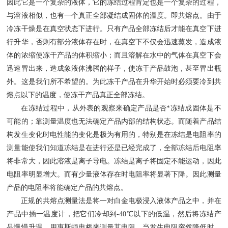
因此它是一个复杂的液体，它的冻结过程肯定也是一个复杂的过程，
与溶液相似，也有一个真正全部凝结成固体的温度。即共熔点。由于
冷冻干燥是在真空状态下进行。只有产品全部冻结后才能在真空下进
行升华，否则有部分液体存在时，在真空下不仅会迅速蒸发，造成液
体的浓缩使冻干产品的体积缩小；而且溶解在水中的气体在真空下会
迅速冒出来，造成象液体沸腾的样子，使冻干产品鼓泡，甚至冒出瓶
外。这是我们所不希望的。为此冻干产品在升华开始时必须要冷到共
熔点以下的温度，使冻干产品真正全部冻结。
在冻结过程中，从外表的观察来确定产品是否*冻结成固体是不
可能的；靠测量温度也无法确定产品内部的结构状态。而随着产品结
构发生变化时电性能的变化是极为有用的，特别是在冻结是电阻率的
测量能使我们知道冻结是在进行还是已经完成了，全部冻结后电阻率
将非常大，因此溶液是离子导电。冻结是离子将固定不能运动，因此
电阻率明显增大。而有少量液体存在时电阻率将显著下降。因此测量
产品的电阻率将能确定产品的共熔点。
正规的共熔点测量法是将一对白金电极浸入液体产品之中，并在
产品中插一温度计，把它们冷却到
-40
℃以下的低温，然后将冻结产
品慢慢升温。用惠斯顿电桥来测量其电阻，当发生电阻突然降低时，