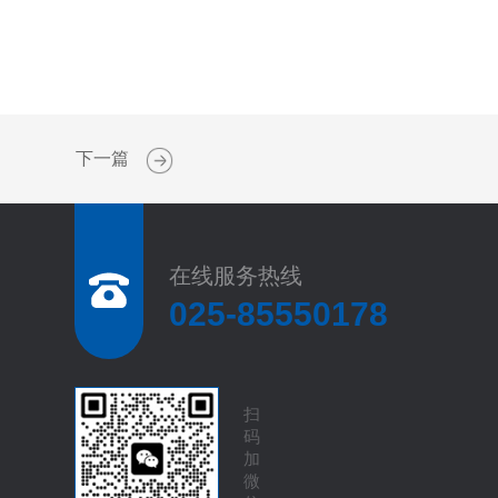
下一篇
在线服务热线
025-85550178
扫
码
加
微