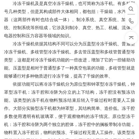
冷冻干燥机及是真空冷冻干燥机，也可简称为冻干机。有多种型
号几种类型，但是其构成部件大体相同，都包括：干燥箱，水汽凝结
器（这两部件有时也结合成一体）、制冷系统、真空系统、加热系
统、控制系统等所组成，它涉及到制冷、真空、热工、机械、流体、
电器控制和压力容器等领域的知识。
冷冻干燥机依据其结构不同可以分为压盖型冷冻干燥机、普通型
冷冻干燥机、多歧管型冷冻干燥机、多去管压盖型和多歧管普通型等
类型，这都是对冷冻干燥机功能的一些改进，增加了它的一些辅助功
能。压盖型是相对于普通型多了一种真空包装的功能，多歧管型就是
能够通行对多种物质进行冷冻干燥，提高了干燥的效率、
依据功能可以将冷冻干燥机分为原位型和钟罩型冷冻干燥机，钟
罩型冻干机：冻干腔和冷阱为分立的上下结构，冻干腔没有预冻功
能。该类型的冻干机在物料预冻结束后转入干燥过程时需要人工操
作。大部分实验型冻干机都为钟罩型，其结构简单、造价低。冻干腔
多数使用透明有机玻璃罩，便于观察物料的冻干情况。原位型冻干
机：冻干腔和冷阱为两个独立的腔体，冻干腔中的搁板带制冷功能，
物料置入冻干腔后，物料的预冻、干燥过程无需人工操作。该类型冻