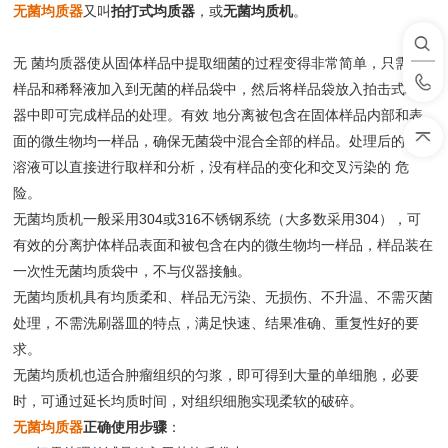
无菌均质器
又叫
拍打式均质器
，或
无菌均质机
。
无 菌均质器使从固体样品中提取细菌的过程变得非常简单，只需将
样品和稀释液加入到无菌的样品袋中，然后将样品袋放入拍击式均质
器中即可完成样品的处理。有效 地分离被包含在固体样品内部和表
面的微生物均一样品，确保无菌袋中混合全部的样品。处理后的样品
溶液可以直接进行取样和分析，没有样品的变化和交叉污染的 危
险。
无菌均质机一般采用304或316不锈钢系统（大多数采用304），可
有效的分离护体样品表面和被包含在内的微生物均一样品，样品装在
一次性无菌均质袋中，不与仪器接触。
无菌均质机具有均质柔和、样品无污染、无损伤、不升温、不需灭菌
处理，不需洗刷器皿的特点，满足快速、结果准确、重复性好的要
求。
无菌均质机也适合肿瘤组织的匀浆，即可得到大量的单细胞，必要
时，可通过延长均质时间，对组织细胞实现柔软的破碎。
无菌均质器
正确使用步骤
：