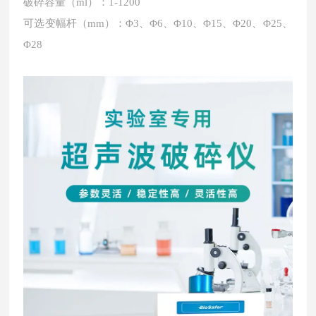
破碎容量（ml）：1-1200
可选变幅杆（mm）：Φ3、Φ6
、Φ10
、Φ15
、Φ20
、
Φ25
、
Φ28