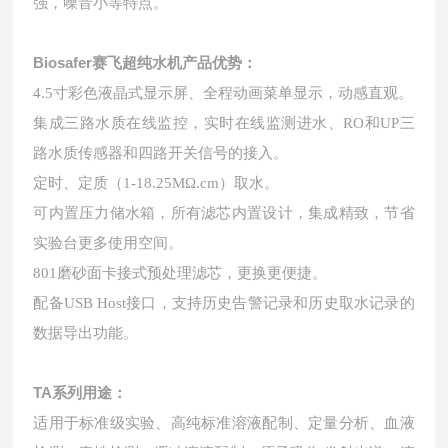
强，噪音小等特点。
Biosafer
赛飞超纯水机
产品优势：
4.5寸彩色液晶式显示屏、全程动画菜单显示，动感直观。
集成三路水质在线监控，实时在线监测进水、RO和UP三
路水质传感器和四路开关信号的接入。
定时、定质（1-18.25MΩ.cm）取水。
可内置压力储水箱，所有滤芯内置设计，集成精致，节省
实验台更多使用空间。
801磨砂面卡接式预处理滤芯，更换更便捷。
配备USB Host接口，支持历史告警记录和历史取水记录的
数据导出功能。
TA系列用途：
适用于标准级实验、高纯标准溶液配制、定量分析、血液