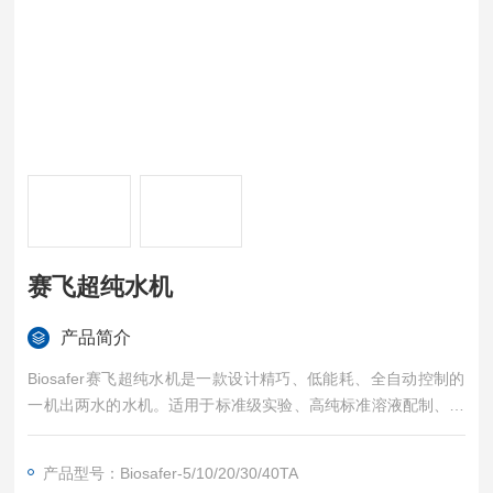
赛飞超纯水机
产品简介
Biosafer赛飞超纯水机是一款设计精巧、低能耗、全自动控制的
一机出两水的水机。适用于标准级实验、高纯标准溶液配制、定
量分析、血液检测、毒性检测、缓冲溶液配制、原子吸收/发射光
谱、液相色谱、气象色谱等。
产品型号：Biosafer-5/10/20/30/40TA