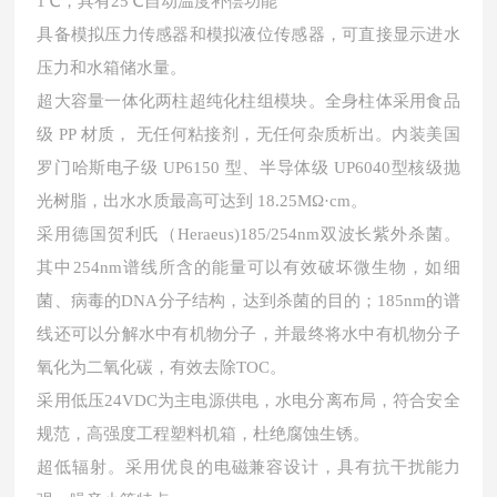
1℃，具有25℃自动温度补偿功能
具备模拟压力传感器和模拟液位传感器，可直接显示进水
压力和水箱储水量。
超大容量一体化两柱超纯化柱组模块。全身柱体采用食品
级 PP 材质， 无任何粘接剂，无任何杂质析出。内装美国
罗门哈斯电子级 UP6150 型、半导体级 UP6040型核级抛
光树脂，出水水质最高可达到 18.25MΩ·cm。
采用德国贺利氏（Heraeus)185/254nm双波长紫外杀菌。
其中254nm谱线所含的能量可以有效破坏微生物，如细
菌、病毒的DNA分子结构，达到杀菌的目的；185nm的谱
线还可以分解水中有机物分子，并最终将水中有机物分子
氧化为二氧化碳，有效去除TOC。
采用低压24VDC为主电源供电，水电分离布局，符合安全
规范，高强度工程塑料机箱，杜绝腐蚀生锈。
超低辐射。采用优良的电磁兼容设计，具有抗干扰能力