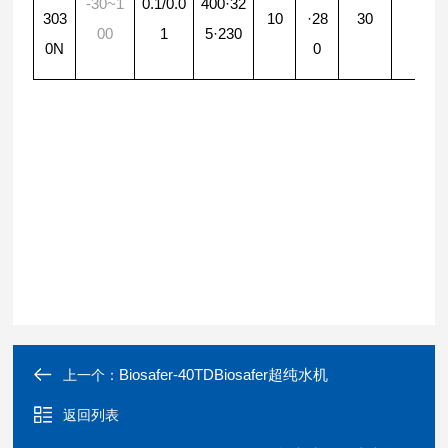
-30~1
0.1/0.0
400·32
·
303
10
·28
30
00
1
5·230
0
0N
0
0
Biosafer-40TDBiosafer超纯水机
上一个：
返回列表