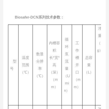
Biosafer-DCN系列技术参数：
净
重
循
内槽容
工
（k
环
积
作
g）
数显
泵
温度
长*宽*
槽
总容
型
分辨
流
范围
高
开
量
号
率
量
（℃）
（深）
口
（L）
（℃）
（L/
（m
（m
mi
m）
m）
n）
29
4