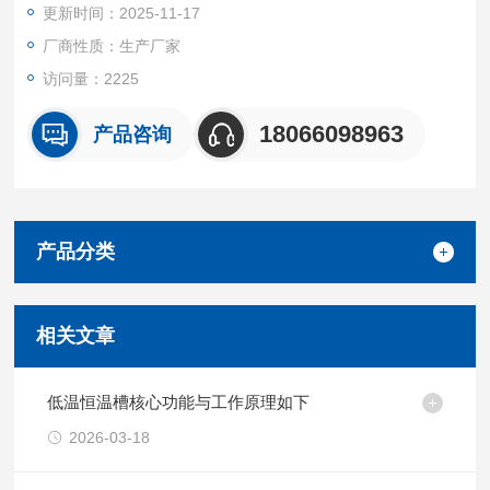
更新时间：2025-11-17
测试实验或生产提供恒定温度的恒温冷却液，温度均匀恒定的液
体环境，恒温冷却液可循环重复使用。
厂商性质：生产厂家
访问量：2225
18066098963
产品咨询
产品分类
相关文章
低温恒温槽核心功能与工作原理如下
2026-03-18