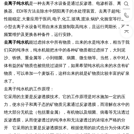
去离子纯水机
是一种去离子水设备是通过反渗透、电渗析器、离子交
换器、EDI等方法去除水中阴阳离子的水处理装置。去离子超纯水机
性能稳定,大量应用于医药,电子,化工,玻璃,渡涂,锅炉,化验室等行业。
小型去离子水设备可用自来水直接制取高纯水，且运行周期长，不必
频繁维护及更换各种备件，运行安静。
去离子纯水机
能过虑掉水中所有物质，出来的水是纯净水，相当于我
们买的纯净水，纯水机能把水中的各种矿物质都过虑掉了，大到泥
沙、铁锈、重金属等，小到细菌、病菌、微生物等。当然，水中对人
体有益的矿物质也被统统过滤掉了，如果希望纯水机出来的水含有矿
物质，可以单加一个麦饭石，这样出来的就是矿物质比较丰富的矿泉
水了。
去离子纯水机的工作原理：
它采用的主要是反渗透膜技术。它的工作原理是对水施加一定的压
力，使水分子和离子态的矿物质元素通过反渗透膜，而溶解在水中的
绝大部分无机盐（包括重金属），有机物以及细菌、病毒等无法透过
反渗透膜，从而使渗透过的纯净水和无法渗透过的浓缩水严格的分
开 它采用的主要是反渗透膜技术。根据使用的款式也分为分体式和