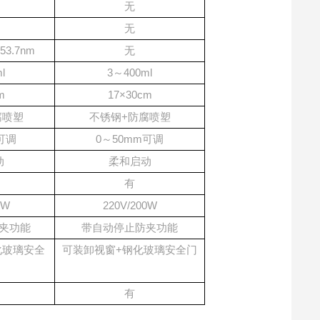
无
无
3.7nm
无
l
3～400ml
m
17×30cm
腐喷塑
不锈钢+防腐喷塑
可调
0～50mm可调
动
柔和启动
有
0W
220V/200W
夹功能
带自动停止防夹功能
化玻璃安全
可装卸视窗+钢化玻璃安全门
有