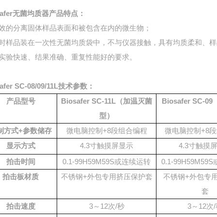
safer无菌均质器
产品特点：
效的分离固体样品表面和被包含在内的微生物；
时样品装在一次性无菌均质袋中，不与仪器接触，具有均质柔和、样
实验快速、结果准确、重复性能好的要求。
safer SC-08/09/11L技术参数：
产品型号
Biosafer SC-11L（加温灭菌
Biosafer SC-
型）
制方式+参数储存
微电脑控制+8段组合编程
微电脑控制+8
显示方式
4.3寸触摸屏显示
4.3寸触摸
拍击时间
0.1-99H59M59S或连续运转
0.1-99H59M5
拍击板材质
不锈钢+外包专用挤压保护套
不锈钢+外包专
套
拍击速度
3～12次/秒
3～12次