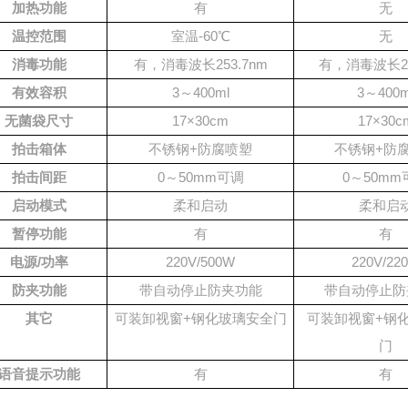
加热功能
有
无
温控范围
室温-60℃
无
消毒功能
有，消毒波长253.7nm
有，消毒波长25
有效容积
3～400ml
3～400m
无菌袋尺寸
17×30cm
17×30c
拍击箱体
不锈钢+防腐喷塑
不锈钢+防
拍击间距
0～50mm可调
0～50mm
启动模式
柔和启动
柔和启
暂停功能
有
有
电源/功率
220V/500W
220V/22
防夹功能
带自动停止防夹功能
带自动停止防
其它
可装卸视窗+钢化玻璃安全门
可装卸视窗+钢
门
语音提示功能
有
有