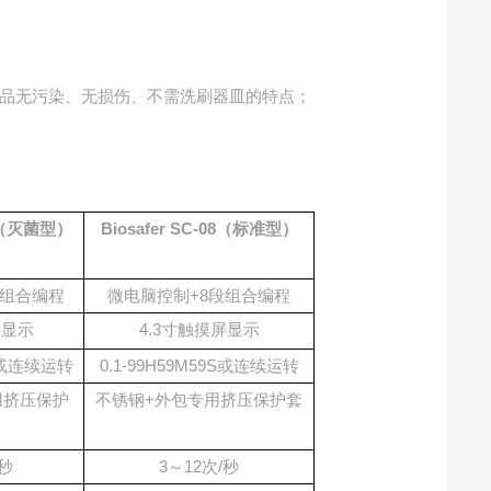
品无污染、无损伤、不需洗刷器皿的特点；
09（灭菌型）
Biosafer SC-08（标准型）
段组合编程
微电脑控制+8段组合编程
屏显示
4.3寸触摸屏显示
9S或连续运转
0.1-99H59M59S或连续运转
用挤压保护
不锈钢+外包专用挤压保护套
/秒
3～12次/秒