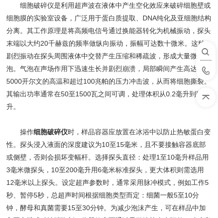
细胞破碎仪是利用超声波在液体中产生空化效应来破碎细胞壁或
细胞膜的实验室设备，广泛用于蛋白质提取、DNA纯化及亚细胞结构
分离。其工作原理是将高频电信号通过换能器转化为机械振动，探头
末端以大约20千赫兹的频率做纵向振动，振幅可达数十微米。这种
剧烈振动在探头周围液体中交替产生压缩和稀疏波，形成大量微气
泡。气泡在声场作用下迅速生长并剧烈崩溃，局部瞬间产生高达
5000开尔文的高温和超过100兆帕的压力冲击波，从而将细胞撕裂。
其输出功率通常在50至1500瓦之间可调，处理体积从0.2毫升到数
升。
操作
细胞破碎仪
时，样品容器应放置在冰浴中以防止热敏蛋白变
性。探头浸入液面的深度建议为10至15毫米，且不要接触容器底部
或侧壁，否则会损坏变幅杆。选择探头直径：处理1至10毫升样品用
3毫米微探头，10至200毫升用6毫米标准探头，更大体积则需选用
12毫米以上探头。设定超声参数时，通常采用脉冲模式，例如工作5
秒、暂停5秒，总超声时间根据细胞类型而定：细菌一般5至10分
钟，酵母和真菌需要15至30分钟。为减少泡沫产生，可在样品中加