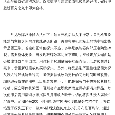
入正辛醇或硅油消泡剂。仪器效率可通过显微镜检查来评估，破碎率
超过百分之九十即为合格。
常见故障及排除方法如下：如果开机后探头不振动，首先检查换
能器与主机之间的连接线是否断路，再观察主机面板上的功率输出指
示是否正常。若输出正常但探头不热，多半是换能器内部压电陶瓷碎
裂，需要整体更换。当发现破碎效率明显下降时，应检查探头端面是
否被腐蚀或产生凹坑。用游标卡尺测量探头端面直径，若磨损超过1
毫米，需重新研磨或购买新探头。另外，样品起泡严重往往是因为探
头浸入过浅或能量过高，降低振幅或改为更长的间歇时间即可改善。
细胞破碎仪在使用中若出现异常响声，可能是探头与变幅杆锁紧螺母
松动，应立即停机紧固，否则会产生螺纹摩擦金属碎屑污染样品。每
次使用后需用蒸馏水擦拭探头并用软布吸干，切勿将探头浸入腐蚀性
溶液中。定期约每200小时用铝箔空蚀法检测能量分布均匀性：将铝
箔置于探头正下方，超声5秒后观察膜片上小孔分布是否均匀。通过
规范操作与及时故障排除，
细胞破碎仪
能长期维持高效的破碎能力。