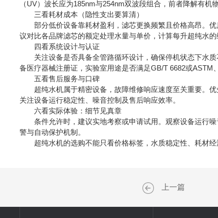
（UV）波长应为185nm与254nm双波段组合，前者降解有
三看耗材成本（隐性支出要算清）
部分低价设备靠耗材盈利，滤芯更换频繁且价格高昂。优质
议对比各品牌滤芯的额定处理水量与单价，计算每升超纯水的
四看系统设计与认证
关注设备是否具备全管路循环设计，确保停机状态下水质不回
备医疗器械注册证，实验室用途是否满足GB/T 6682或ASTM
五看售后服务与口碑
超纯水机属于精密设备，故障维修响应速度至关重要。优先
关注设备运行稳定性、噪音控制及售后响应效率。
六看实际体验：细节见真章
条件允许时，建议实地考察或申请试用。观察设备运行噪音
警与自动保护机制。
超纯水机的选购不能只看价格标签，水质稳定性、耗材经济
上一篇