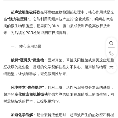
超声波细胞破碎仪
在环境微生物检测前处理中，核心作用就是充
当
“强力破壁机”
。它能利用高频声波产生的“空化效应”，瞬间击碎难
搞的微生物细胞壁，把里面的DNA、蛋白质或代谢产物高效释放出
来，为后续的PCR检测或测序扫清障碍。
一、 核心应用场景
破解“硬骨头”微生物
：面对真菌、革兰氏阳性菌或藻类这些细胞
壁极厚的微生物，普通的化学裂解往往力不从心。超声波能物理击碎
细胞壁，让核酸释放，避免假阴性结果。
环境样本“去杂提纯”
：针对土壤、活性污泥等成分复杂的基质，
超声的
空化效应
和
机械振动
能强力剥离吸附在腐殖质上的微生物，同
时震散结块的样本，让提取更均匀。
加速化学裂解
：配合裂解液使用时，超声波产生的热效应和机械