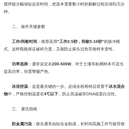
搅拌能大幅缩短反应时间，把原本需要数小时的裂解过程压缩到几分
钟。
二、 操作关键参数
工作/间歇时间
：推荐采用
“工作2-5秒，间歇5-10秒”
的脉冲模
式。这样既能保证破碎力度，又能防止探头过热导致样本变性。
功率选择
：通常设定在
200-500W
。对于土壤等粘稠样本可适当
提高功率，但需警惕产热。
冰浴控温
：这是最关键的一步。必须全程将样品管置于
冰水混合
物
中，严格控制温度在
4℃以下
，防止高温破坏DNA或蛋白活性。
三、 避坑指南
防金属污染
：探头通常由钛合金制成，长时间高频工作可能导致