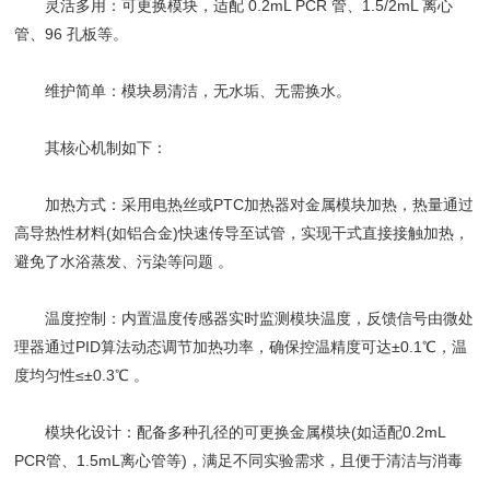
灵活多用：可更换模块，适配 0.2mL PCR 管、1.5/2mL 离心
管、96 孔板等。
维护简单：模块易清洁，无水垢、无需换水。
其核心机制如下：
‌加热方式‌：采用电热丝或PTC加热器对金属模块加热，热量通过
高导热性材料(如铝合金)快速传导至试管，实现‌干式直接接触加热‌，
避免了水浴蒸发、污染等问题 。
‌温度控制‌：内置温度传感器实时监测模块温度，反馈信号由微处
理器通过‌PID算法动态调节加热功率‌，确保控温精度可达±0.1℃，温
度均匀性≤±0.3℃ 。
‌模块化设计‌：配备多种孔径的可更换金属模块(如适配0.2mL
PCR管、1.5mL离心管等)，满足不同实验需求，且便于清洁与消毒
。