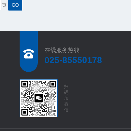
页
在线服务热线
025-85550178
扫
码
加
微
信