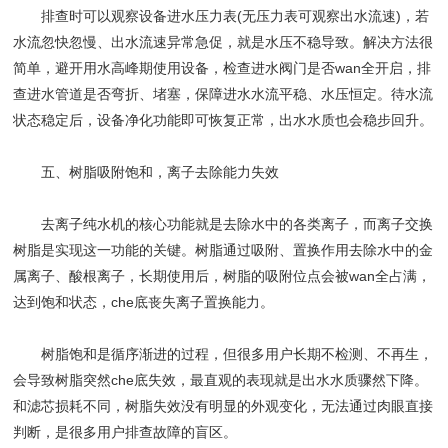
排查时可以观察设备进水压力表(无压力表可观察出水流速)，若
水流忽快忽慢、出水流速异常急促，就是水压不稳导致。解决方法很
简单，避开用水高峰期使用设备，检查进水阀门是否wan全开启，排
查进水管道是否弯折、堵塞，保障进水水流平稳、水压恒定。待水流
状态稳定后，设备净化功能即可恢复正常，出水水质也会稳步回升。
五、树脂吸附饱和，离子去除能力失效
去离子纯水机的核心功能就是去除水中的各类离子，而离子交换
树脂是实现这一功能的关键。树脂通过吸附、置换作用去除水中的金
属离子、酸根离子，长期使用后，树脂的吸附位点会被wan全占满，
达到饱和状态，che底丧失离子置换能力。
树脂饱和是循序渐进的过程，但很多用户长期不检测、不再生，
会导致树脂突然che底失效，最直观的表现就是出水水质骤然下降。
和滤芯损耗不同，树脂失效没有明显的外观变化，无法通过肉眼直接
判断，是很多用户排查故障的盲区。