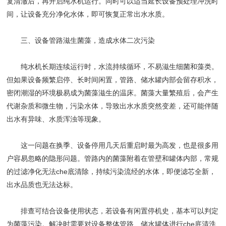
复清澈后，再开启纯水机运行。同时可以适当延长设备预处理冲洗时
间，让设备充分净化水体，即可恢复正常出水水质。
三、设备管路滋生菌藻，造成水体二次污染
纯水机长期连续运行时，水流持续循环，不易滋生细菌和藻类。
但如果设备频繁启停、长时间闲置，管路、储水罐内部会留存积水，
密闭潮湿的环境极易成为菌藻滋生的温床。菌藻大量繁殖后，会产生
代谢杂质和微生物，污染水体，导致出水水质突然变差，还可能伴随
出水有异味、水质浑浊等现象。
这一问题在换季、设备停用几天后重启时最为高发，也是很多用
户容易忽略的隐形问题。管路内的菌藻附着在管壁和罐体内部，常规
的过滤净化无法che底清除，持续污染流经的水体，即便滤芯全新，
出水品质也无法达标。
排查可结合设备使用状态，若设备有闲置停机史，基本可以判定
为菌藻污染。解决时需要对设备整体管路、储水罐体进行che底清洗