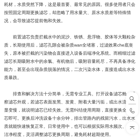
耗材，水质突然下降，这是最首要、最常见的原因。很多使用者只会
按照固定周期更换滤芯，却忽略了用水量大、原水水质差等特殊情
况，会导致滤芯提前饱和失效。
前置滤芯负责拦截水中的泥沙、铁锈、悬浮物、胶体等大颗粒杂
质，长期使用后，滤芯孔隙会被杂质wan全堵塞，过滤效果che底丧
失，原本被拦截的污染物会直接进入设备后端净化系统。而精细过滤
滤芯长期吸附水中的余氯、有机物后，吸附容量耗尽，不再具备净化
能力，甚至会出现杂质脱落的情况，二次污染水体，直接造成出水水
质暴跌。
排查和解决方法十分简单，无需专业工具。打开设备滤芯舱，观
察滤芯外观，若滤芯表面发黑、发黄、附着大量污垢，或出水流速明
显变慢，就说明滤芯已经失效。无需纠结使用周期，直接更换全新滤
芯即可。更换后冲洗设备十余分钟，排出管路内的残留污水，出水水
质就能快速恢复正常。日常使用中，也可以根据实际用水频次、原水
洁净程度，灵活调整滤芯更换周期，避免耗材超期使用。