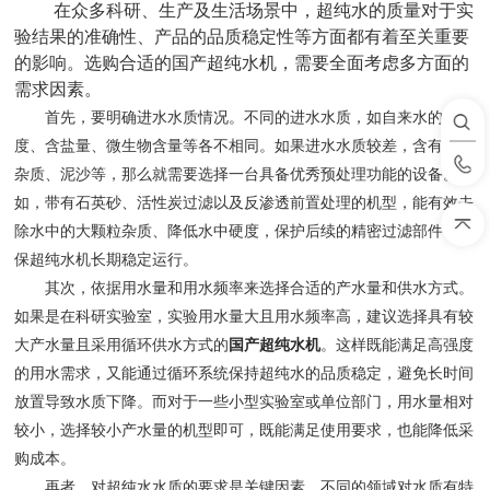
在众多科研、生产及生活场景中，超纯水的质量对于实
验结果的准确性、产品的品质稳定性等方面都有着至关重要
的影响。选购合适的国产超纯水机，需要全面考虑多方面的
需求因素。
首先，要明确进水水质情况。不同的进水水质，如自来水的硬
度、含盐量、微生物含量等各不相同。如果进水水质较差，含有较多
杂质、泥沙等，那么就需要选择一台具备优秀预处理功能的设备。例
如，带有石英砂、活性炭过滤以及反渗透前置处理的机型，能有效去
除水中的大颗粒杂质、降低水中硬度，保护后续的精密过滤部件，确
保超纯水机长期稳定运行。
其次，依据用水量和用水频率来选择合适的产水量和供水方式。
如果是在科研实验室，实验用水量大且用水频率高，建议选择具有较
大产水量且采用循环供水方式的
国产超纯水机
。这样既能满足高强度
的用水需求，又能通过循环系统保持超纯水的品质稳定，避免长时间
放置导致水质下降。而对于一些小型实验室或单位部门，用水量相对
较小，选择较小产水量的机型即可，既能满足使用要求，也能降低采
购成本。
再者，对超纯水水质的要求是关键因素。不同的领域对水质有特