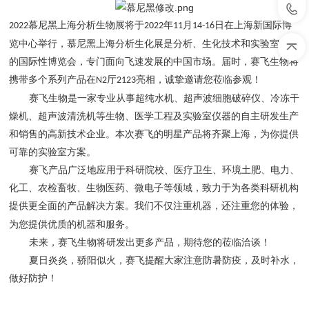
慕尼黑上海分析生物展将于
年
月
日在上海新国际博
2022
2022
11
14-16
览中心举行，慕尼黑上海分析生化展是分析、生化技术和实验室技术
的国际性博览会，专门面向飞速发展的中国市场。届时，赛飞生物将
携带多个系列产品在
厅
亮相，诚挚邀请您莅临参观！
N2
2123
赛飞生物是一家专业从事超纯水机、超声波细胞破碎仪、冷冻干
燥机、超声波清洗机等生物、医学工程及实验室仪器的自主研发生产
和销售的高新技术企业。本次赛飞的明星产品将齐聚上海，为你提供
可靠的实验室方案。
赛飞产品广泛地应用于科研院校、医疗卫生、环境土肥、电力、
化工、农检畜牧、生物医药、微电子等领域，致力于为各类科研机构
提供更全面的产品解决方案。我们不仅注重机器，还注重您的体验，
服务。
为您提供优质的机器和
未来，赛飞生物将研发出更多产品，期待您的莅临洽谈！
夏日炎炎，骄阳似火，赛飞提醒大家注意防暑防疫，及时补水，
做好防护！