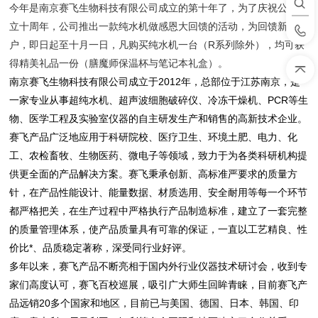
今年是南京赛飞生物科技有限公司成立的第十年了，为了庆祝公司成
立十周年，公司推出一款纯水机做感恩大回馈的活动，为回馈新老客
户，即日起至十月一日，凡购买纯水机一台（R系列除外），均可获
得精美礼品一份（膳魔师保温杯与笔记本礼盒）。
南京赛飞生物科技有限公司成立于2012年，总部位于江苏南京，是
一家专业从事超纯水机、超声波细胞破碎仪、冷冻干燥机、PCR等生
物、医学工程及实验室仪器的自主研发生产和销售的高新技术企业。
赛飞产品广泛地应用于科研院校、医疗卫生、环境土肥、电力、化
工、农检畜牧、生物医药、微电子等领域，致力于为各类科研机构提
供更全面的产品解决方案。赛飞秉承创新、高标准严要求的质量方
针，在产品性能设计、能量数据、材质选用、安全耐用等每一个环节
都严格把关，在生产过程中严格执行产品制造标准，建立了一套完整
的质量管理体系，使产品质量具有可靠的保证，一直以工艺精良、性
价比*、品质稳定著称，深受同行业好评。
多年以来，赛飞产品不断亮相于国内外行业仪器技术研讨会，收到专
家们高度认可，赛飞百校巡展，吸引广大师生回眸青睐，目前赛飞产
品远销20多个国家和地区，目前已与美国、德国、日本、韩国、印