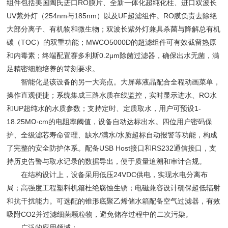
组件包括美国陶氏进口RO膜片、全新一体化超纯化柱、进口双波长
UV紫外灯（254nm与185nm）以及UF超滤组件。RO膜负责去除绝
大部分离子、有机物和微生物；双波长紫外灯兼具杀菌与降解总有机
碳（TOC）的双重功能；MWCO5000D的超滤组件可有效截留热原
和内毒素；终端配置赛多利斯0.2μm除菌过滤器，确保出水无菌，满
足精密细胞培养的苛刻要求。
智能化是该设备的另一大亮点。大屏幕液晶配合全程动画菜单，
操作直观便捷；系统集成三路水质在线监控，实时显示进水、RO水
和UP超纯水的水质参数；支持定时、定质取水，用户可预设1-
18.25MΩ·cm的电阻率阈值，设备自动达标出水。四位用户密码保
护、全级滤芯寿命管理、缺水/满水/水质超标自动报警等功能，构成
了完整的安全防护体系。配备USB Host接口和RS232通信接口，支
持历史告警与取水记录的数据导出，便于质量追溯和审计合规。
在结构设计上，设备采用低压24VDC供电，实现水电分离布
局；高强度工程塑料机箱杜绝腐蚀生锈；电磁兼容设计确保超低辐射
和抗干扰能力。可选配的锥形底聚乙烯储水箱配备空气过滤器，有效
吸附CO2并过滤细菌颗粒物，避免储存过程中的二次污染。
广泛的应用领域：