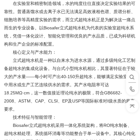
在实验室和精密制造领域，水的纯度往往直接决定实验结果的可
靠性。普通蒸馏水或去离子水已无法满足高效液相色谱、质谱分析、
细胞培养等高精度实验的需求，而立式超纯水机正是为解决这一痛点
而生的专业设备。以Biosafer立式超纯水机为代表的实验室超纯水系
统，凭借一体化设计、智能化管理和优良的产水品质，已成为科研机
构和生产企业的标准配置。
核心定义与产水能力：
立式超纯水机是一种以自来水为进水水源，通过多级纯化工艺制
备超纯水的集成化设备。与台式小型纯水机相比，其显著特征在于较
大的产水量——每小时可产出40-150升超纯水，能够满足实验室集
中用水或生产工艺连续供水的需求。其产水电阻率可达
18.25MΩ·cm，这一数值接近理论纯水的极限，符合GB6682-
2008、ASTM、CAP、CLSI、EP及USP等国际标准对I级水质的最高
要求。
技术特征与智能管理：
Biosafer立式超纯水机采用一体化系统架构，将RO纯水制备、
超纯水精处理、系统循环消毒等功能整合于单一设备中。其核心纯化