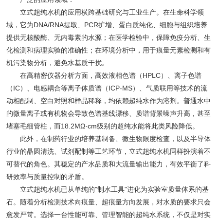
立式超纯水机的应用横跨基础研究与工业生产。在生命科学领
域，它为DNA/RNA提取、PCR扩增、蛋白质纯化、细胞与组织培养
提供无核酸酶、无内毒素的水源；在医学检验中，保障免疫分析、生
化检测和病理实验的准确性；在环境分析中，用于痕量元素检测和有
机污染物分析，避免水基质干扰。
在高精密仪器分析方面，高效液相色谱（HPLC）、离子色谱
（IC）、电感耦合等离子体质谱（ICP-MS）、气质联用等技术的流
动相配制、空白对照和样品稀释，均依赖超纯水作为溶剂。普通水中
的微量离子或有机物会导致色谱基线漂移、质谱背景噪声升高，甚至
堵塞毛细管柱，而18.2MΩ·cm级别的超纯水能将此类风险降低。
此外，在制药行业的培养基制备、微生物限度检查，以及半导体
行业的晶圆清洗、试剂配制等工艺环节，立式超纯水机同样扮演着不
可替代的角色。其稳定的产水品质和大流量输出能力，有效平衡了科
研效率与质量控制的矛盾。
立式超纯水机已从单纯的"制水工具"进化为实验室质量体系的基
石。随着分析检测技术向痕量、超痕量方向发展，对水质的要求只会
愈发严苛。选择一台性能可靠、管理智能的超纯水系统，不仅是对实