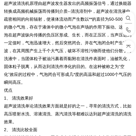
超声波清洗机原理由超声波发生器发出的高频振荡信号，通过换能器
转换成高频机械振荡而传播到介质--清洗溶剂中，超声波在清洗液中
疏密相间的向前辐射，使液体流动而产生数以**的直径为50-500μm
的微小气泡，存在于液体中的微小气泡在声场的作用下振动。这些气
泡在超声波纵向传播的负压区形成、生长，而在正压区，当声压达到
一定值时，气泡迅速增大，然后突然闭合。并在气泡闭合时产生冲击
波，在其周围产生上千个大气压，破坏不溶性污物而使他们分散于清
洗液中，当团体粒子被油污裹着而黏附在清洗件表面时，油被乳化，
固体粒子脱离，从而达到清洗件净化的目的。在这种被称之为“空
化”效应的过程中，气泡闭合可形成几*度的高温和超过1000个气压的
瞬间高压。
优点
1、 清洗效果好
超声波清洗单论清洗效果方面就是好的之一，寻常的清洗方式，比如
高压喷射水洗、溶液清洗、蒸汽清洗等都难以达到超声波清洗的清洗
效果。
2、 清洗比较全面