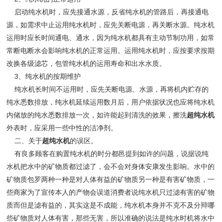
启动纯水机时，应先接通水源，反省纯水机的管路后，再接通电
源，如需求中止运用纯水机时，应先关断电源，再关断水源。纯水机
运用时应长时间通电、通水，因为纯水机都具有主动节制功用，如常
常断电断水会影响纯水机的正常运用。运用纯水机时，应按要求按期
改换各级滤芯，包管纯水机的运用寿命和出水水质。
3、纯水机的按期维护
纯水机长时间不运用时，应先关断电源、水源，再将机内贮存的
纯水悉数排放，纯水机延续运用数月后，用户依据状况也应将纯水机
内储放的纯水悉数排放一次，如许能起到清洗的效果，擦洗
超
纯水机
外表时，应采用一些中性的洁净剂。
二、关于
超
纯水机
的误区。
有良多顾客在购置纯水机的时分都邑提到如许的问题，说据说纯
水机把水中的矿物质都过滤了，会不会对身体安康发生影响。水中的
矿物质包罗两种一种是对人体有益的矿物质另一种是有害矿物质，一
些商家为了宣传本人的产物会误道消费者说纯水机只过滤有害的矿物
质而但是滤有益的，其实这是不成能，纯水机本身并不克不及分辩哪
些矿物质对人体有害，那些无害，所以准确的说法是纯水时机将水中