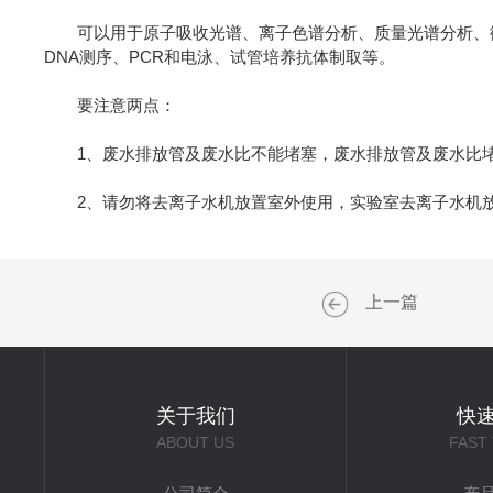
可以用于原子吸收光谱、离子色谱分析、质量光谱分析、微量
DNA测序、PCR和电泳、试管培养抗体制取等。
要注意两点：
1、废水排放管及废水比不能堵塞，废水排放管及废水比堵
2、请勿将去离子水机放置室外使用，实验室去离子水机放
上一篇
关于我们
快
ABOUT US
FAST