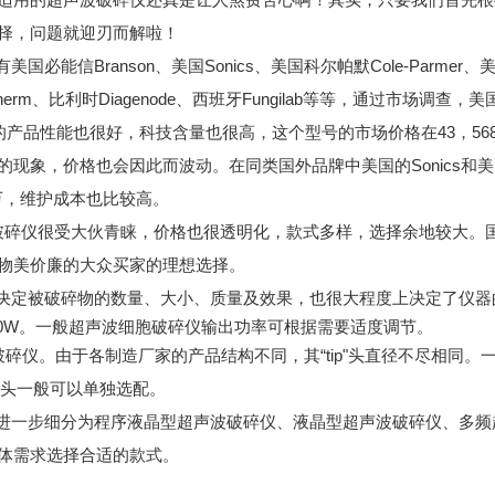
择，问题就迎刃而解啦！
nson、美国Sonics、美国科尔帕默Cole-Parmer、美国Miso
Hielscherm、比利时Diagenode、西班牙Fungilab等等，
牌的产品性能也很好，科技含量也很高，这个型号的市场价格在43，
现象，价格也会因此而波动。在同类国外品牌中美国的Sonics和
万，维护成本也比较高。
波破碎仪很受大伙青睐，价格也很透明化，款式多样，选择余地较大。
物美价廉的大众买家的理想选择
。
决定被破碎物的数量、大小、质量及效果，也很大程度上决定了仪器
0W、2000W。一般超声波细胞破碎仪输出功率可根据需要适度调节。
。由于各制造厂家的产品结构不同，其“tip"头直径不尽相同。一般“t
ip"头一般可以单独选配。
一步细分为程序液晶型超声波破碎仪、液晶型超声波破碎仪、多频
体需求选择合适的款式。