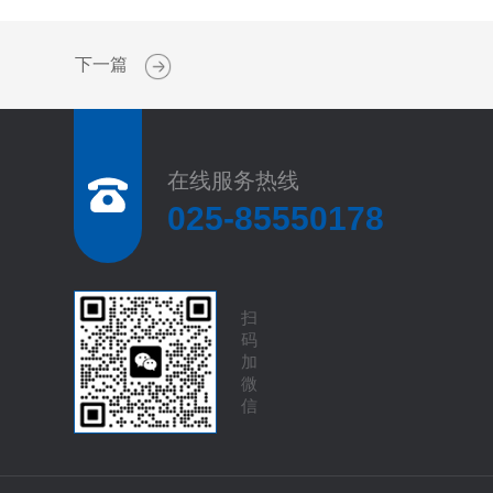
下一篇
在线服务热线
025-85550178
扫
码
加
微
信