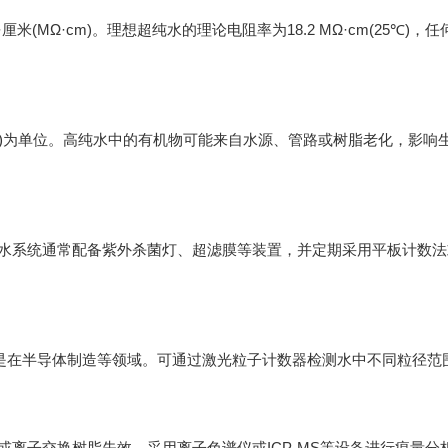
MΩ·cm)。理想超纯水的理论电阻率为18.2 MΩ·cm(25℃
一)为单位。高纯水中的有机物可能来自水源、管路或树脂老化，影响
统通常配备紫外杀菌灯、超滤膜等装置，并定期采用平板计数法或
半导体制造等领域。可通过激光粒子计数器检测水中不同粒径范围的颗
子交换树脂失效。采用离子色谱仪或ICP-MS等设备进行痕量分