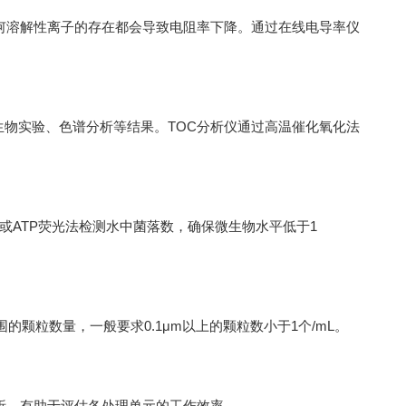
)，任何溶解性离子的存在都会导致电阻率下降。通过在线电导率仪
生物实验、色谱分析等结果。TOC分析仪通过高温催化氧化法
ATP荧光法检测水中菌落数，确保微生物水平低于1
粒数量，一般要求0.1μm以上的颗粒数小于1个/mL。
析，有助于评估各处理单元的工作效率。