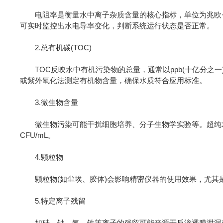
电阻率是衡量水中离子杂质含量的核心指标，单位为兆欧·厘米(
可实时监控出水电导率变化，判断系统运行状态是否正常。
2.总有机碳(TOC)
TOC反映水中有机污染物的总量，通常以ppb(十亿分之
或紫外氧化法测定有机物含量，确保水质符合应用标准。
3.微生物含量
微生物污染可能干扰细胞培养、分子生物学实验等。超纯水系
CFU/mL。
4.颗粒物
颗粒物(如尘埃、胶体)会影响精密仪器的使用效果，尤其是在
5.特定离子残留
如硅、钠、氯、铁等离子的残留可能来源于反渗透膜泄漏或离