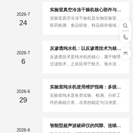
性要求严苛。传统材质真空冷冻干燥机
易出现氧化锈蚀、材质析出、清洁残留
实验室真空冷冻干燥机核心部件与维护保养要点
2026-7
等问题，容易污染精密样品，影响实验
实验室真空冷冻干燥机是生物实验室、
24
数据准确性。全不锈钢真空冷冻干燥机
医药检测、食品研发、样品保存领域的
采用通体不锈钢结构设计，主打洁净防
重要精密设备，主要通过低温冻干、真
腐的设备特性，适配高标准科研与质检
空升华原理处理样品，最大限度保留样
工况，是洁净型样品冻干处理的优选设
品活性与原有理化特性。结构精密，核
反渗透纯水机：以反渗透技术为核心的水处理设备
备。一、通体防腐结构，适配复杂实验
2026-7
心部件的运行状态直接决定冻干效果与
反渗透技术是纯水机的核心，属于物理
介质全不锈钢真空冷冻干燥机核心接触
6
样品质量。长期连续使用过程中，水
过滤技术，之前应用于航天、海水淡化
材质均采用不锈钢材质，摒弃普通喷
汽、杂质、低温负荷会逐步损耗性能，
领域，后普及至民用净水行业。其核心
涂、合金等易腐蚀结构。实验过程中常
因此掌握核心部件功能、落实标准化保
逻辑是逆自然渗透原理，通过高压驱动
见的有...
养，是保障稳定运行、延长寿命的关
实现水质净化。自然状态下，水分子会
实验室纯水机使用维护指南：多级净化原理、耗材更换周期、水质异常故障排查详解
键。一、真空系统部件与保养要点真空
2026-6
从低浓度水溶液向高浓度水溶液渗透，
实验室纯水是各类实验、检测、分析工
系统是实验室真空冷冻干燥机实现升华
29
达成浓度平衡。而反渗透技术通过增压
作的基础介质，水质的稳定与洁净度，
干燥的核心，主要负责营造密闭真空环
泵施加3-6MPa的高压，逆转渗透方
直接影响实验数据的准确性与重复性。
境，保障样品水分低温升华分离。真空
向，让原水中的水分子穿透高精度半透
纯水机作为制备实验用水的核心设备，
系统的密...
膜，各类污染物被拦截分离，以此实现
依靠多级净化体系去除原水中的杂质、
智能型超声波破碎仪的间隙、连续、手动模式区别
纯水与污水的分离净化。设备的核心过
2026-6
离子、有机物及微生物。规范使用与定