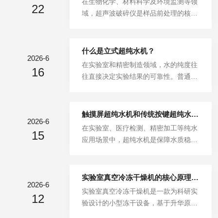
在生物化学、材料科学及环境监测等领
滤元件为RO反渗透膜，其孔径仅0.000
22
期维护，能够稳定设备运行状态，延缓
域，超声波破碎仪是样品前处理的核心
1微米，相当于头发丝直径的百万分之
部件老化，减少水质波动问题。本文详
设备。它利用高频超声波在液体中产生
一，是目前民用净水精细的过滤孔...
细讲解纯水机多级净化工作原理、常规
的空化效应，实现细胞破碎、纳米材料
耗材更换周期及水质异常故障排查方
分散、有机物提取等功能。现代智能型
什么是立式超纯水机？
法，为实验室设备运维提供实用参考。
2026-6
超声波破碎仪通常配备间隙、连续、手
在实验室和精密制造领域，水的纯度往
实验室纯水机采用分级递进的净化模
16
动三种工作模式，看似只是"开关方
往直接决定实验结果的可靠性。普通蒸
式，各级净化单元分工明确、层层过
式"的差异，实则对应着截然不同的应
馏水或去离子水已无法满足高效液相色
滤，逐步去除原水中不同类型的污染
用场景与工艺逻辑。理解三者的区别，
谱、质谱分析、细胞培养等高精度实验
物，实现水质...
是精准操控实验的关键。连续模式：稳
的需求，而立式超纯水机正是为解决这
触摸屏超纯水机和传统按键超纯水机，到底有什么区别？
定输出的"长跑选手"连续模式是指超声
2026-6
一痛点而生的专业设备。以Biosafer立
在实验室、医疗检测、精密加工等纯水
波发生器以恒定功率持续输出，探头不
15
式超纯水机为代表的实验室超纯水系
应用场景中，超纯水机是保障水质稳
间断地发射超声波。这种模式的特点是
统，凭借一体化设计、智能化管理和优
定、满足生产实验标准的核心设备。目
能量输入稳定、处理过程连贯，适用于
良的产水品质，已成为科研机构和生产
前市面上主流的超纯水机主要分为触摸
对热...
企业的标准配置。核心定义与产水能
屏款和传统按键款两类，很多用户选购
实验室真空冷冻干燥机的核心原理及日常维护
力：立式超纯水机是一种以自来水为进
2026-6
时容易陷入困惑，不清楚两款设备的实
‌实验室真空冷冻干燥机‌是一款为科研实
水水源，通过多级纯化工艺制备超纯水
12
际差异，也无法精准匹配自身使用需
验设计的小型冻干设备，基于升华原理
的集成化设备。与台式小型纯水机相
求。二者的核心区别并非外在操控形式
实现物料干燥，能大限度保留样品活性
比，其显著特征在于较大的产水量——