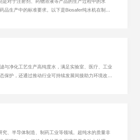
，特别是对于注射剂、药物溶液等产品的生产过程中的水
生产中的标准要求。以下是Biosafer纯水机在制药
原材料，尤其在注射剂、眼药水等制剂的生产中，高质
滤与净化工艺生产高纯度水，满足实验室、医疗、工业
态保护，还通过推动行业可持续发展间接助力环境改
染物排放​​​​替代传统高污染制水方式​​：传统实验室或工
验室研究、半导体制造、制药工业等领域。超纯水的质量非