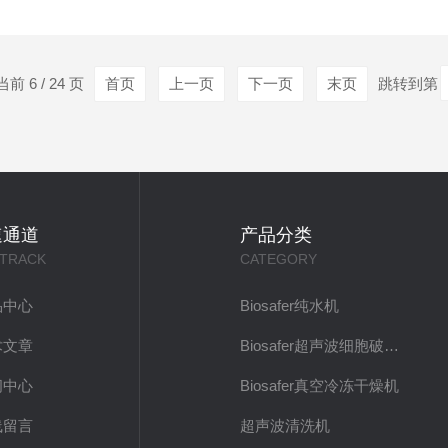
物学实验中，水的电导率、离子含量及微生物污染控制都需要严格把
实验要求选择电导率满足标准的设备。2、产水量与产水...
前 6 / 24 页
首页
上一页
下一页
末页
跳转到第
速通道
产品分类
 TRACK
CATEGORY
品中心
Biosafer纯水机
术文章
Biosafer超声波细胞破碎仪
闻中心
Biosafer真空冷冻干燥机
线留言
超声波清洗机