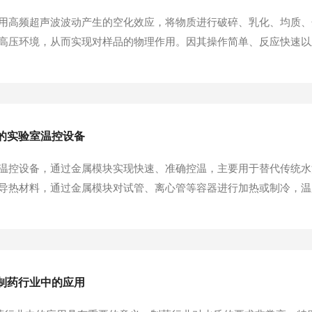
用高频超声波波动产生的空化效应，将物质进行破碎、乳化、均质、
高压环境，从而实现对样品的物理作用。因其操作简单、反应快速以
摸型超声波破碎仪在实验室中的应用，主要包括以下几个方面：一、
酸分离等实验中。超声波的空化效应可以高效破碎细胞壁或细...
的实验室温控设备
温控设备，通过金属模块实现快速、准确控温，主要用于替代传统水
导热材料，通过金属模块对试管、离心管等容器进行加热或制冷，温度控制精
电热元件加热，通过金属材质的容器保电持热温元度件稳可定以。是
导。热性良好的金属...
机在制药行业中的应用