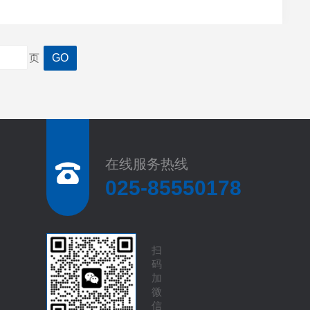
控。水质标准一般是通过电导率来衡量。电导率越低，
页
在线服务热线
025-85550178
扫
码
加
微
信