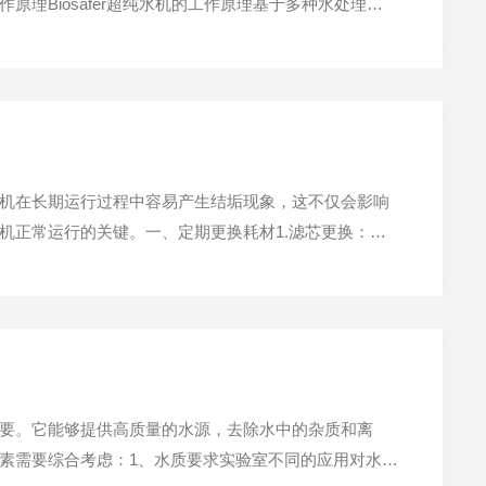
理Biosafer超纯水机的工作原理基于多种水处理技
处理阶段主要使用过滤器、活性炭滤芯等装置，去除水中
机在长期运行过程中容易产生结垢现象，这不仅会影响
机正常运行的关键。一、定期更换耗材1.滤芯更换：超
颗粒杂质和有机物，减少结垢物质的来源。建议每3-6
要。它能够提供高质量的水源，去除水中的杂质和离
素需要综合考虑：1、水质要求实验室不同的应用对水质