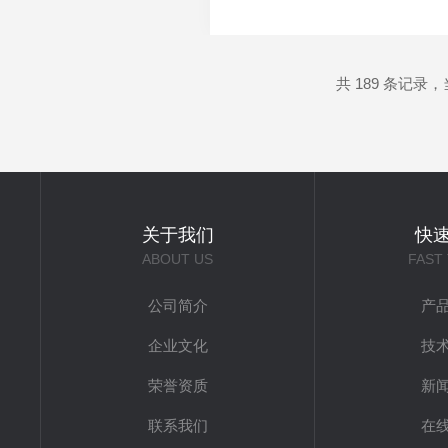
的要求不同。例如，在一些生
水的纯度越高。选购时，需根据
共 189 条记录，当
关于我们
快
ABOUT US
FAST
公司简介
产
企业文化
技
荣誉资质
新
联系我们
在