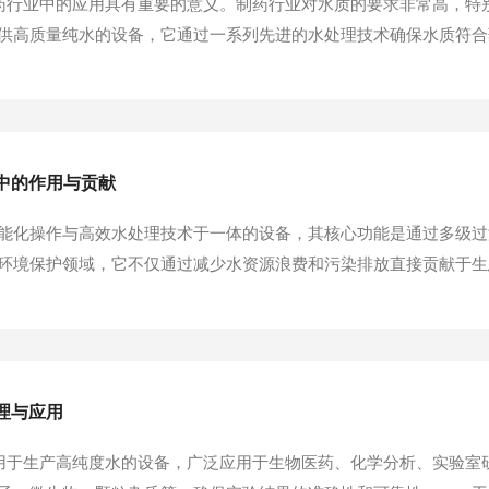
机在制药行业中的应用具有重要的意义。制药行业对水质的要求非常高
高质量纯水的设备，它通过一系列先进的水处理技术确保水质符合药品
一、水质控制与保证药品质量在制药过程中，水是药物生产中关键的
因素。它采用先进的反渗透技术、去离子...
中的作用与贡献
能化操作与高效水处理技术于一体的设备，其核心功能是通过多级过
环境保护领域，它不仅通过减少水资源浪费和污染排放直接贡献于生
析：​​一、直接作用：减少污染排放与资源消耗​​​​1.降低化学试剂与污
软化，过程中可能产生废酸、...
原理与应用
种专门用于生产高纯度水的设备，广泛应用于生物医药、化学分析、实