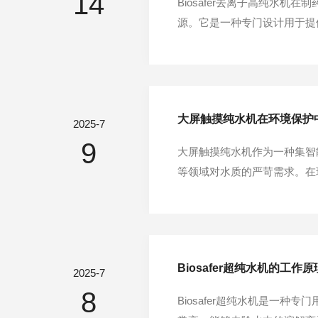
14
Biosafer去离子高纯水
源。它是一种专门设计用于提供
行业中应用的几个关键方面。
量的水源是保证药品质量的重要
大屏触摸纯水机在环境保护
2025-7
9
大屏触摸纯水机作为一种集智
等领域对水质的严苛需求。在
善。以下从具体作用与贡献展开分
业制水常依赖蒸馏法或化学药剂
Biosafer超纯水机的工作
2025-7
8
Biosafer超纯水机是一