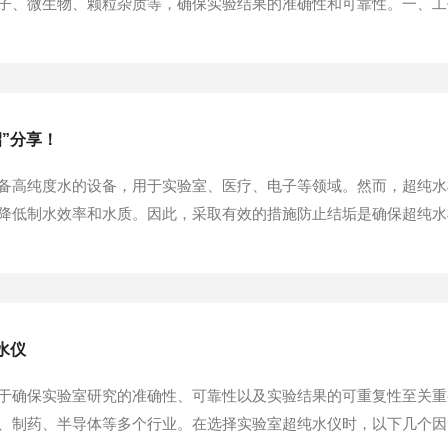
、微生物、颗粒杂质等，确保实验结果的准确性和可靠性。一、工作原
步骤：1、预处理阶段：在水源进入之前，首先需要经过预处理。预
渗透（RO）技术：经过预处理后的...
”分享！
备高纯度水的设备，用于实验室、医疗、电子等领域。然而，超纯水
降低制水效率和水质。因此，采取有效的措施防止结垢是确保超纯水
一道防线。预处理滤芯（如PP滤芯、活性炭滤芯）可以去除水中的大
时间根据水质和使用频率调整。2.反渗透膜更换...
水仪
于确保实验室研究的准确性、可靠性以及实验结果的可重复性至关重
、制药、半导体等多个行业。在选择实验室超纯水仪时，以下几个因