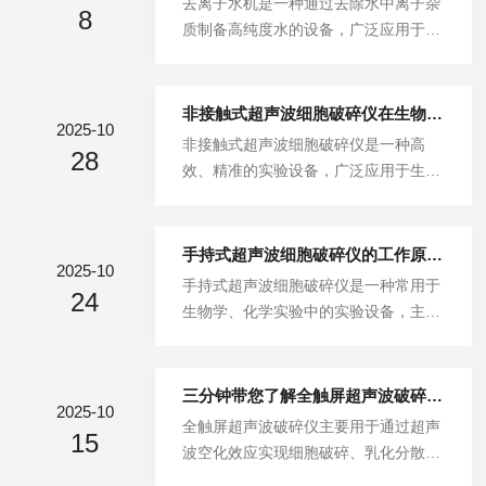
去离子水机是一种通过去除水中离子杂
托盘均匀分布：T型架采用纵向主架与
8
本，还能减少环境污染，符合现代化生
质制备高纯度水的设备，广泛应用于化
横向托盘支撑臂相结合的方式，托盘可
产的绿色要求。以下是几个关于真空冷
工生产、实验室研究、电子元件制造及
以均匀分布在架体上，形成多个干燥
冻干燥机能效优化与节能技术的主要方
工业冷却系统等领域。去离子水机主要
层。...
向。一、优化制冷系统核心是其制冷系
利用离子交换树脂的吸附和交换作用去
非接触式超声波细胞破碎仪在生物制药中的应用
统，其中制冷机的效率直接影响整体能
2025-10
除水中的离子杂质。离子交换树脂是一
非接触式超声波细胞破碎仪是一种高
效。传统的制冷机通常使用蒸汽压缩循
28
种高分子化合物，具有离子交换基团，
效、精准的实验设备，广泛应用于生物
环系统，但这一系统的能效较低，且容
能够与水中的离子发生交换反应，将水
制药领域。其通过超声波的空化效应和
易受环境温度变化的影响。通过采用高
中的阳离子和阴离子分别吸附到树脂
剪切力作用，无需直接接触样品，便能
效的螺...
上，从而达到去除离子的目的。此外，
有效地破坏细胞膜，释放出细胞内的各
手持式超声波细胞破碎仪的工作原理与应用
去离子水机还可能结合电渗析、反渗透
2025-10
种成分，如蛋白质、酶、核酸等。它不
手持式超声波细胞破碎仪是一种常用于
膜技术等，进一步提升水质。技术特点
24
仅能减少样品的交叉污染，还能保护细
生物学、化学实验中的实验设备，主要
多级预处理：去离子水机通常采用多级
胞内成分的活性，尤其适用于生物制药
用于细胞破碎、溶解和提取细胞内成
预处理系统，包括纤维过滤、活性炭吸
中的大规模细胞培养和提取过程。非接
分。通过超声波的能量作用，迅速打破
附等，...
触式超声波细胞破碎仪在生物制药中的
细胞膜，使得细胞内的物质释放出来。
三分钟带您了解全触屏超声波破碎仪的功能特点
应用，具体包括以下几个方面：1、蛋
2025-10
因其便携、操作简单且适用性广泛，尤
全触屏超声波破碎仪主要用于通过超声
白质和酶的提取在生物制药中常见的应
15
其适用于小规模实验和现场使用，已成
波空化效应实现细胞破碎、乳化分散及
用之一是蛋白质和酶的提取。在制药工
为生命科学研究中常见的工具。一、工
纳米材料制备等功能，广泛应用于生命
业中，蛋白质和酶作为活性成分，常常