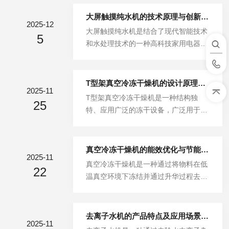
燥，同时保留其结构和成分的稳定性。
工作原理多歧管真空冷冻干燥机的工作
大屏触摸纯水机的技术原理与创新设计
2025-12
原理基于物质的物理变化过程，具体步
大屏触摸纯水机是结合了现代智能技术
5
骤如下：冷冻：将物料置于冷冻室内，
和水处理技术的一种高科技家用电器。
通过制冷系统(如压缩机或液氮制冷)使
它不仅提供了传统纯水机的基本水质过
物料降温至冰点以下，水分冻结成冰。
滤和净化功能，还通过大屏触摸显示界
真空：密闭冷冻室后，真空系统(真空
面，增强了用户体验，使得操作更加直
T型架真空冷冻干燥机的设计原理与技术优势
泵、真空容器及管道)将室内空气抽
2025-11
观、便捷，同时也提升了水质监控和设
T型架真空冷冻干燥机是一种结构独
出，形成低压环境，降低冰的沸点。升
25
备管理的智能化水平。以下将详细探讨
特、应用广泛的冻干设备，广泛用于制
华：在低温和低压条件下，冰直接由固
其技术原理与创新设计。一、技术原理
药、生物制品、食品及化工行业。其核
态升华为气态水蒸气，避免传统干燥导
大屏触摸纯水机的核心技术原理主要包
心特点在于采用“T型支架”结构，通过
致的物...
括水质过滤与净化、智能控制、实时监
合理设计冷冻干燥托盘布局，实现高效
真空冷冻干燥机的能效优化与节能技术
测和用户交互等几个方面。1、水质过
2025-11
热传递和均匀干燥，从而保证干燥产品
真空冷冻干燥机是一种通过将物料在低
滤与净化原理：其基本功能是通过先进
22
的质量和生产效率。以下将从设计原理
温真空环境下冻结并通过升华过程去除
的过滤技术，将自来水中的杂质、细
和技术优势两方面进行详细阐述。一、
水分的设备，广泛应用于食品、制药、
菌、有害物质等去除，提供高品质的纯
设计原理T型架真空冷冻干燥机的命名
化工等领域。随着能源消耗的逐步增
水。2...
来源于其托盘支架的“T型”布局。该设
加，优化其能效和采取节能技术变得尤
去离子水机的产品特点及应用场景介绍
计的基本原理包括以下几个方面：1、
2025-11
为重要。提高能效不仅能够降低运行成