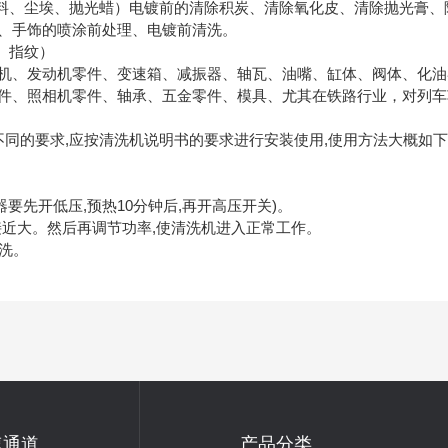
磨料、尘埃、抛光蜡）电镀前的清除积炭、清除氧化皮、清除抛光膏
、手饰的喷涂前处理、电镀前清洗。
、指纹）
机、发动机零件、变速箱、减振器、轴瓦、油嘴、缸体、阀体、化油
件、照相机零件、轴承、五金零件、模具、尤其在铁路行业，对列车
不同的要求,应按清洗机说明书的要求进行安装使用,使用方法大概如
器要先开低压,预热10分钟后,再开高压开关)。
接近大。然后再调节功率,使清洗机进入正常工作。
清洗。
速通道
产品分类